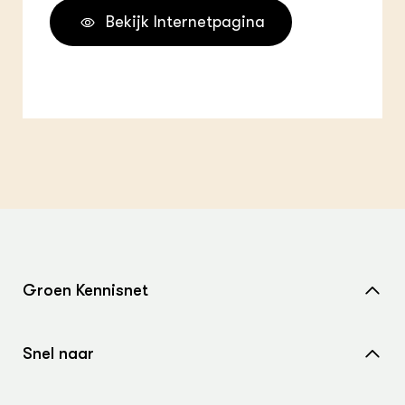
Bekijk Internetpagina
Groen Kennisnet
Home
Snel naar
Over ons
Nieuws
Contact