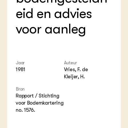
ZIE OOK
Gro
EU
eid en advies
In de regio
Var
Gro
Projecten
Gro
Co
Lectoraten
voor aanleg
Inv
Practoraten
Pla
Vakbladen
Gen
LEREN
Wiki Groen Kennisnet
Jaar
Auteur
1981
Vries, F. de
GROEN KENNISNET
Kleijer, H.
Over ons
Contact
Bron
Rapport / Stichting
ENGLISH
voor Bodemkartering
Search the Knowledge base
no. 1576.