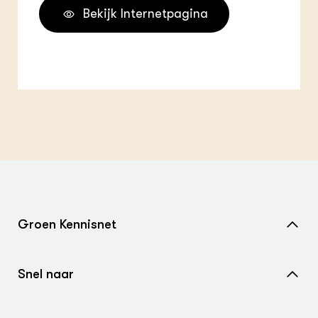
Bekijk Internetpagina
Groen Kennisnet
Home
Snel naar
Over ons
Nieuws
Contact