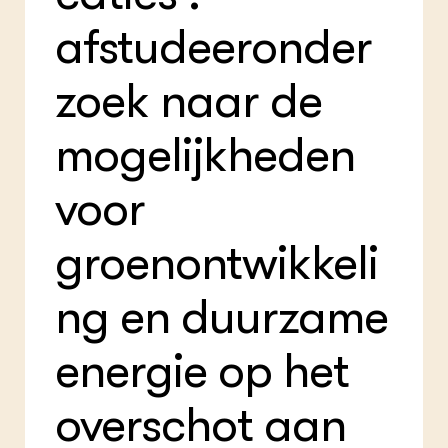
Foo
Int
ZIE OOK
afstudeeronder
Gro
EU
In de regio
Var
Gro
Projecten
Gro
zoek naar de
Co
Lectoraten
Inv
Practoraten
Pla
Vakbladen
mogelijkheden
Gen
voor
LEREN
Wiki Groen Kennisnet
groenontwikkeli
GROEN KENNISNET
Over ons
ng en duurzame
Contact
energie op het
ENGLISH
Search the Knowledge base
overschot aan