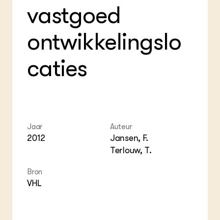
vastgoed
ontwikkelingslo
caties
Jaar
Auteur
2012
Jansen, F.
Terlouw, T.
Bron
VHL