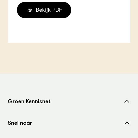
Bekijk PDF
Groen Kennisnet
Home
Snel naar
Over ons
Nieuws
Contact