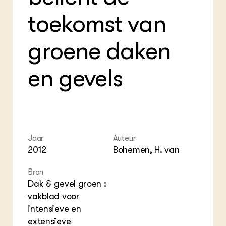
Foo
Int
ZIE OOK
Gro
EU
toekomst van
In de regio
Var
Gro
Projecten
Gro
groene daken
Co
Lectoraten
Inv
Practoraten
Pla
Vakbladen
en gevels
Gen
LEREN
Wiki Groen Kennisnet
GROEN KENNISNET
Jaar
Auteur
Over ons
2012
Bohemen, H. van
Contact
Bron
ENGLISH
Dak & gevel groen :
Search the Knowledge base
vakblad voor
intensieve en
extensieve