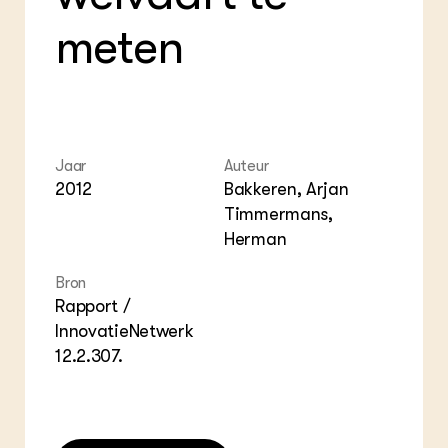
ZIE OOK
Gro
EU
meten
In de regio
Var
Gro
Projecten
Gro
Co
Lectoraten
Inv
Practoraten
Pla
Vakbladen
Gen
Jaar
Auteur
LEREN
2012
Bakkeren, Arjan
Wiki Groen Kennisnet
Timmermans,
Herman
GROEN KENNISNET
Over ons
Bron
Contact
Rapport /
InnovatieNetwerk
ENGLISH
12.2.307.
Search the Knowledge base