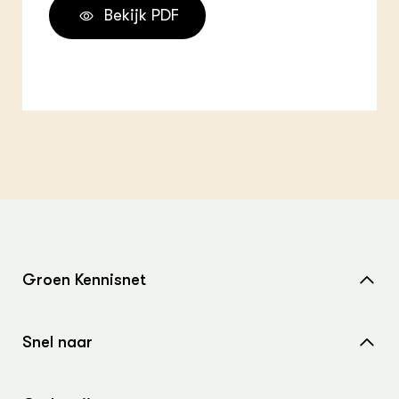
Bekijk PDF
Groen Kennisnet
Home
Snel naar
Over ons
Nieuws
Contact