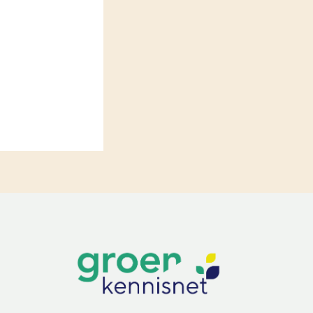
LEREN
Wiki Groen Kennisnet
GROEN KENNISNET
Over ons
Contact
ENGLISH
Search the Knowledge base