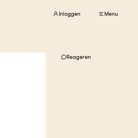
Inloggen
Menu
ACTUEEL
Nieuws
Reageren
Agenda
Dossiers
Columns & Blogs
ZIE OOK
In de regio
Projecten
Lectoraten
Practoraten
Vakbladen