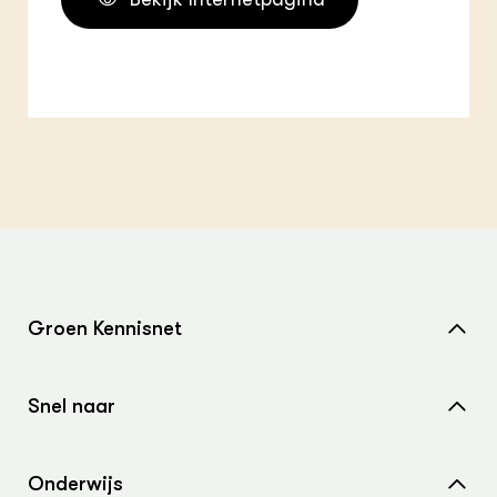
Groen Kennisnet
Home
Snel naar
Over ons
Nieuws
Contact
Onderwijs
Agenda
Samenwerken met ons