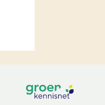
LEREN
Wiki Groen Kennisnet
GROEN KENNISNET
Over ons
Contact
ENGLISH
Search the Knowledge base