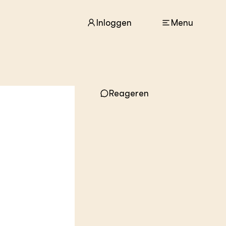
Inloggen
Menu
ACTUEEL
Nieuws
Reageren
Agenda
Dossiers
Columns & Blogs
n
ZIE OOK
In de regio
Projecten
Lectoraten
Practoraten
Vakbladen