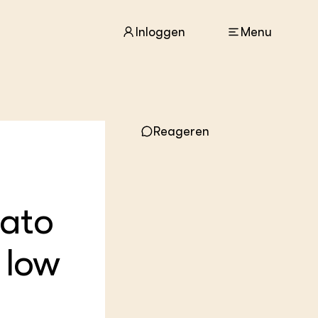
Inloggen
Menu
ACTUEEL
Nieuws
Reageren
Agenda
Dossiers
Columns & Blogs
mato
ZIE OOK
In de regio
Projecten
 low
Lectoraten
Practoraten
Vakbladen