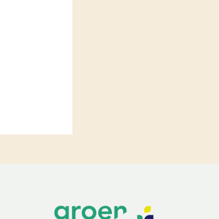
LEREN
Wiki Groen Kennisnet
GROEN KENNISNET
Over ons
Contact
ENGLISH
Search the Knowledge base