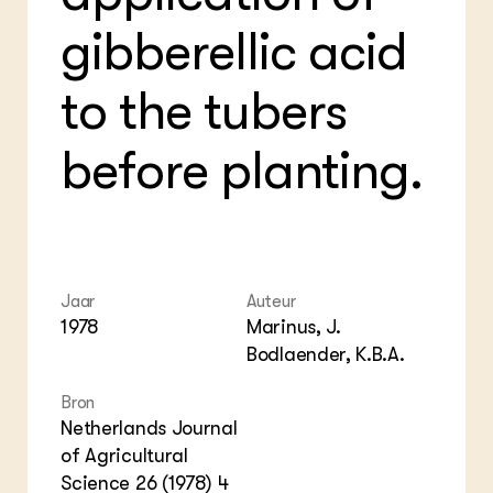
Foo
Int
ZIE OOK
Gro
EU
gibberellic acid
In de regio
Var
Gro
Projecten
Gro
Co
Lectoraten
to the tubers
Inv
Practoraten
Pla
Vakbladen
Gen
before planting.
LEREN
Wiki Groen Kennisnet
GROEN KENNISNET
Over ons
Jaar
Auteur
Contact
1978
Marinus, J.
Bodlaender, K.B.A.
ENGLISH
Bron
Search the Knowledge base
Netherlands Journal
of Agricultural
Science 26 (1978) 4