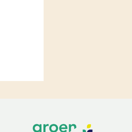
LEREN
Wiki Groen Kennisnet
GROEN KENNISNET
Over ons
Contact
ENGLISH
Search the Knowledge base