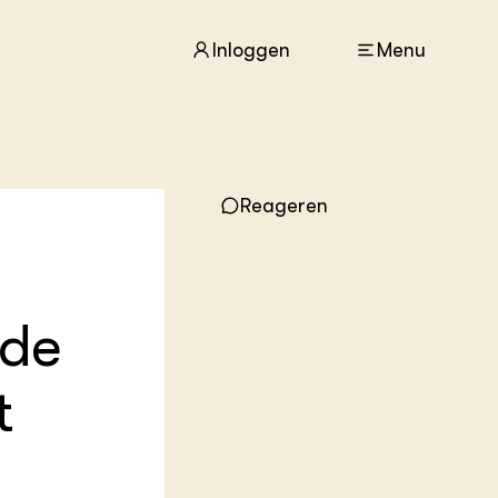
Inloggen
Menu
ACTUEEL
Nieuws
Reageren
Agenda
Dossiers
Columns & Blogs
ide
ZIE OOK
In de regio
Projecten
t
Lectoraten
Practoraten
Vakbladen