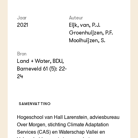
Foo
Int
ZIE OOK
Gro
EU
In de regio
Var
Gro
Jaar
Auteur
Projecten
Gro
Co
2021
Eijk, van, P.J.
Lectoraten
Inv
Practoraten
Groenhuijzen, P.F.
Pla
Vakbladen
Moolhuijzen, S.
Gen
Bron
LEREN
Land + Water, BDU,
Wiki Groen Kennisnet
Barneveld 61 (5): 22-
24
GROEN KENNISNET
Over ons
Contact
SAMENVATTING
ENGLISH
Search the Knowledge base
Hogeschool van Hall Larenstein, adviesbureau
Over Morgen, stichting Climate Adaptation
Services (CAS) en Waterschap Vallei en