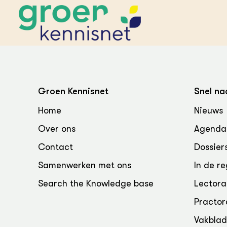
STARTPAGINA'S
Beroepspraktijk
Groen Kennisnet
Snel na
Onderwijs,
Glastui
Leermid
Project
Home
Nieuws
Onderzoek &
Researc
Advies
Over ons
Agenda
Hippisch
Projectr
Onze partners
Hydroth
Contact
Dossier
Pluimve
Agraris
bedrijfs
Praktijk
Samenwerken met ons
In de re
Varkens
Bollente
Search the Knowledge base
Lectora
Praktijk
het gro
Nationa
Practor
Hovenie
Agraris
groenvo
Experim
Vakbla
Kennis 