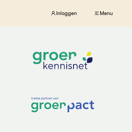
Inloggen
Menu
ACTUEEL
Nieuws
Agenda
Dossiers
Columns & Blogs
ZIE OOK
In de regio
Projecten
Lectoraten
Practoraten
Vakbladen