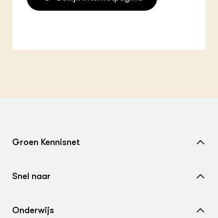
Groen Kennisnet
Home
Snel naar
Over ons
Nieuws
Contact
Onderwijs
Agenda
Samenwerken met ons