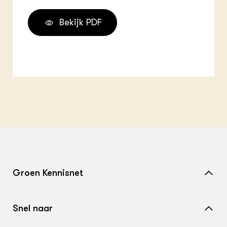
Bekijk PDF
Groen Kennisnet
Home
Snel naar
Over ons