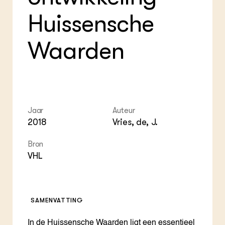
Foo
Int
ZIE OOK
Gro
EU
Huissensche
In de regio
Var
Gro
Projecten
Gro
Co
Waarden
Lectoraten
Inv
Practoraten
Pla
Vakbladen
Gen
LEREN
Wiki Groen Kennisnet
Jaar
Auteur
2018
Vries, de, J.
GROEN KENNISNET
Over ons
Bron
Contact
VHL
ENGLISH
Search the Knowledge base
SAMENVATTING
In de Huissensche Waarden ligt een essentieel