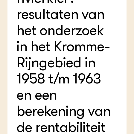
Foo
Int
ZIE OOK
Gro
EU
resultaten van
In de regio
Var
Gro
Projecten
Gro
het onderzoek
Co
Lectoraten
Inv
Practoraten
Pla
Vakbladen
in het Kromme-
Gen
LEREN
Rijngebied in
Wiki Groen Kennisnet
1958 t/m 1963
GROEN KENNISNET
Over ons
en een
Contact
berekening van
ENGLISH
Search the Knowledge base
de rentabiliteit