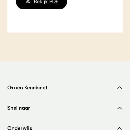
Bekijk PDF
Groen Kennisnet
Home
Snel naar
Over ons
Nieuws
Contact
Onderwijs
Agenda