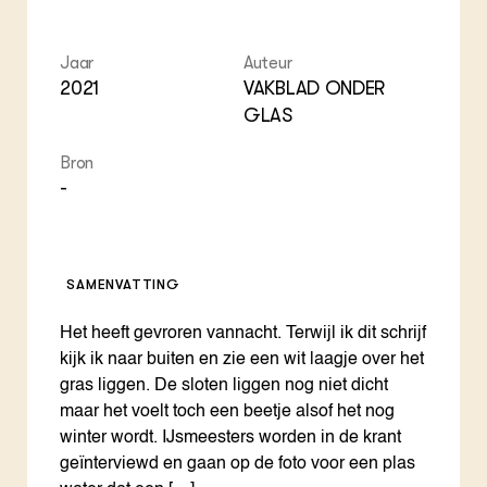
ZIE OOK
Gro
EU
In de regio
Var
Gro
Projecten
Gro
Jaar
Auteur
Co
Lectoraten
2021
VAKBLAD ONDER
Inv
Practoraten
GLAS
Pla
Vakbladen
Gen
Bron
-
LEREN
Wiki Groen Kennisnet
GROEN KENNISNET
SAMENVATTING
Over ons
Contact
Het heeft gevroren vannacht. Terwijl ik dit schrijf
kijk ik naar buiten en zie een wit laagje over het
ENGLISH
gras liggen. De sloten liggen nog niet dicht
Search the Knowledge base
maar het voelt toch een beetje alsof het nog
winter wordt. IJsmeesters worden in de krant
geïnterviewd en gaan op de foto voor een plas