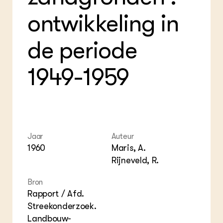
Foo
Int
ZIE OOK
Gro
EU
ontwikkeling in
In de regio
Var
Gro
Projecten
Gro
Co
Lectoraten
de periode
Inv
Practoraten
Pla
Vakbladen
Gen
1949-1959
LEREN
Wiki Groen Kennisnet
GROEN KENNISNET
Over ons
Jaar
Auteur
1960
Maris, A.
Contact
Rijneveld, R.
ENGLISH
Bron
Search the Knowledge base
Rapport / Afd.
Streekonderzoek.
Landbouw-