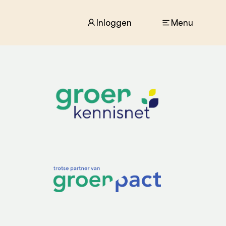
Inloggen
Menu
ACTUEEL
Nieuws
Agenda
Dossiers
Columns & Blogs
ZIE OOK
In de regio
Projecten
Lectoraten
Practoraten
Vakbladen