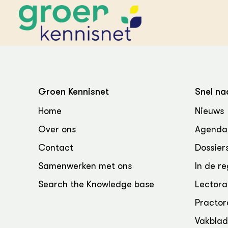
STARTPAGINA'S
Beroepspraktijk
Groen Kennisnet
Snel na
Onderwijs,
Glastui
Leermid
Project
Home
Nieuws
Onderzoek &
Researc
Advies
Over ons
Agenda
Hippisch
Projectr
Onze partners
Hydroth
Contact
Dossier
Pluimve
Agraris
bedrijfs
Praktijk
Samenwerken met ons
In de re
Varkens
Bollente
Search the Knowledge base
Lectora
Praktijk
het gro
Nationa
Practor
Hovenie
Agraris
groenvo
Experim
Vakbla
Kennis 