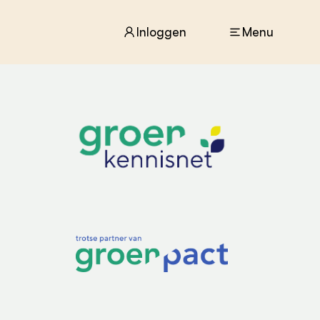
Inloggen
Menu
ACTUEEL
Nieuws
Agenda
Dossiers
Columns & Blogs
ZIE OOK
In de regio
Projecten
Lectoraten
Practoraten
Vakbladen