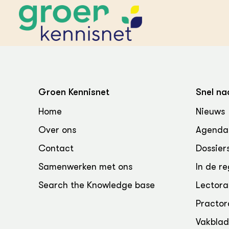
STARTPAGINA'S
Beroepspraktijk
Groen Kennisnet
Snel na
Onderwijs,
Glastui
Leermid
Project
Home
Nieuws
Onderzoek &
Researc
Advies
Over ons
Agenda
Hippisch
Projectr
Onze partners
Hydroth
Contact
Dossier
Pluimve
Agraris
bedrijfs
Praktijk
Samenwerken met ons
In de re
Varkens
Bollente
Search the Knowledge base
Lectora
Praktijk
het gro
Nationa
Practor
Hovenie
Agraris
groenvo
Experim
Vakbla
Kennis 