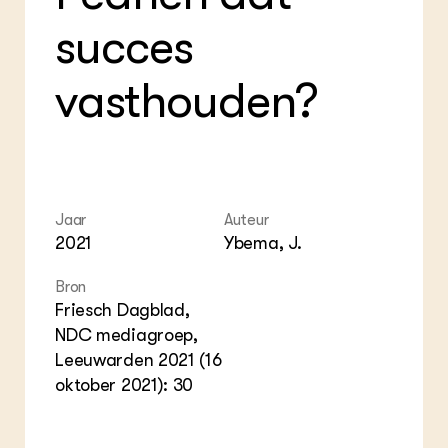
Foo
Int
ZIE OOK
Gro
EU
succes
In de regio
Var
Gro
Projecten
Gro
Co
Lectoraten
vasthouden?
Inv
Practoraten
Pla
Vakbladen
Gen
LEREN
Wiki Groen Kennisnet
Jaar
Auteur
2021
Ybema, J.
GROEN KENNISNET
Over ons
Bron
Contact
Friesch Dagblad,
NDC mediagroep,
ENGLISH
Leeuwarden 2021 (16
Search the Knowledge base
oktober 2021): 30