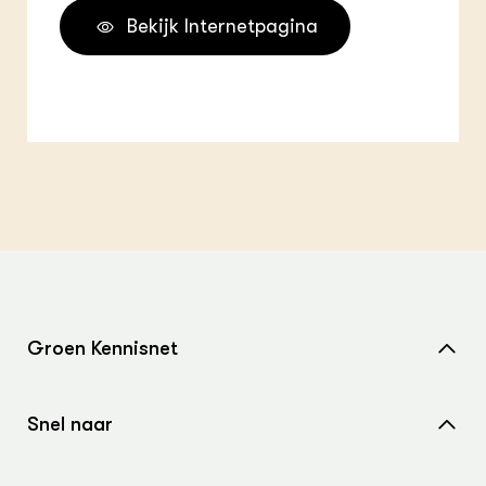
Bekijk Internetpagina
Groen Kennisnet
Home
Snel naar
Over ons
Nieuws
Contact