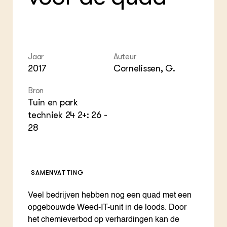
Foo
Int
ZIE OOK
Gro
EU
In de regio
Var
Gro
Projecten
Gro
Co
Lectoraten
Inv
Practoraten
Jaar
Auteur
Pla
Vakbladen
2017
Cornelissen, G.
Gen
Bron
LEREN
Wiki Groen Kennisnet
Tuin en park
techniek 24 2+: 26 -
28
GROEN KENNISNET
Over ons
Contact
SAMENVATTING
ENGLISH
Search the Knowledge base
Veel bedrijven hebben nog een quad met een
opgebouwde Weed-IT-unit in de loods. Door
het chemieverbod op verhardingen kan de