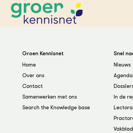
STARTPAGINA'S
Beroepspraktijk
Groen Kennisnet
Snel na
Onderwijs,
Glastui
Leermid
Project
Home
Nieuws
Onderzoek &
Researc
Advies
Over ons
Agenda
Hippisch
Projectr
Onze partners
Hydroth
Contact
Dossier
Pluimve
Agraris
bedrijfs
Praktijk
Samenwerken met ons
In de re
Varkens
Bollente
Search the Knowledge base
Lectora
Praktijk
het gro
Nationa
Practor
Hovenie
Agraris
groenvo
Experim
Vakbla
Kennis 