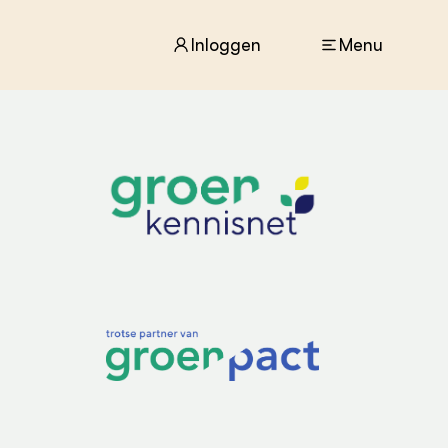
Inloggen
Menu
ACTUEEL
Nieuws
Agenda
Dossiers
Columns & Blogs
ZIE OOK
In de regio
Projecten
Lectoraten
Practoraten
Vakbladen