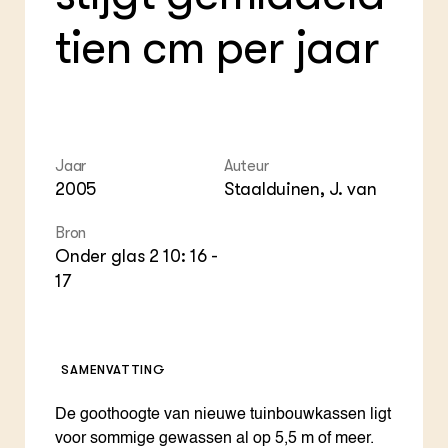
ZIE OOK
Gro
EU
tien cm per jaar
In de regio
Var
Gro
Projecten
Gro
Co
Lectoraten
Inv
Practoraten
Pla
Vakbladen
Gen
Jaar
Auteur
LEREN
2005
Staalduinen, J. van
Wiki Groen Kennisnet
Bron
GROEN KENNISNET
Onder glas 2 10: 16 -
Over ons
17
Contact
ENGLISH
Search the Knowledge base
SAMENVATTING
De goothoogte van nieuwe tuinbouwkassen ligt
voor sommige gewassen al op 5,5 m of meer.