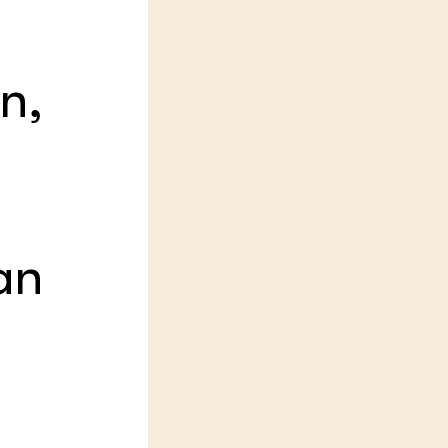
Practoraten
Vakbladen
LEREN
n,
Wiki Groen Kennisnet
GROEN KENNISNET
Over ons
Contact
ENGLISH
an
Search the Knowledge base