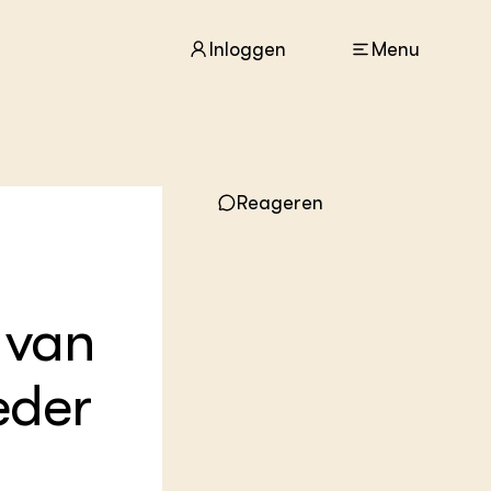
Inloggen
Menu
Reageren
ACTUEEL
Nieuws
Agenda
Dossiers
 van
Columns & Blogs
eder
ZIE OOK
In de regio
Projecten
Lectoraten