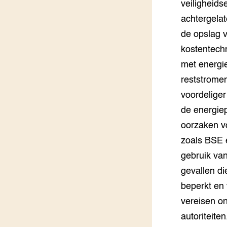
veiligheids
achtergelat
de opslag 
kostentechn
met energi
reststromen
voordeliger
de energiep
oorzaken vo
zoals BSE e
gebruik van
gevallen di
beperkt en
vereisen o
autoriteite