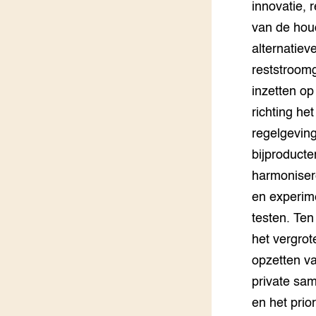
innovatie,
van de hou
alternatiev
reststroomg
inzetten op
richting he
regelgeving
bijproducte
harmonisere
en experime
testen. Te
het vergrot
opzetten va
private sam
en het prio