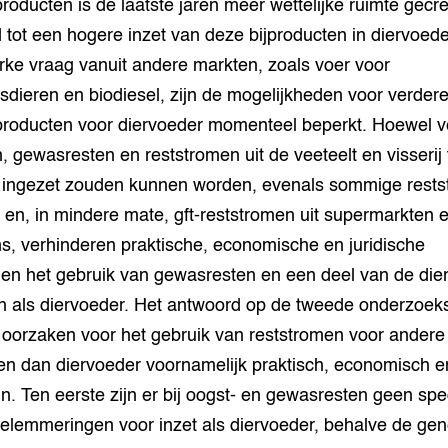
ijproducten is de laatste jaren meer wettelijke ruimte gecre
d tot een hogere inzet van deze bijproducten in diervoede
rke vraag vanuit andere markten, zoals voer voor
dieren en biodiesel, zijn de mogelijkheden voor verdere
ijproducten voor diervoeder momenteel beperkt. Hoewel v
, gewasresten en reststromen uit de veeteelt en visserij 
er ingezet zouden kunnen worden, evenals sommige rests
n en, in mindere mate, gft-reststromen uit supermarkten 
s, verhinderen praktische, economische en juridische
en het gebruik van gewasresten en een deel van de dierl
en als diervoeder. Het antwoord op de tweede onderzoek
 oorzaken voor het gebruik van reststromen voor andere
n dan diervoeder voornamelijk praktisch, economisch en
jn. Ten eerste zijn er bij oogst- en gewasresten geen spe
belemmeringen voor inzet als diervoeder, behalve de gen