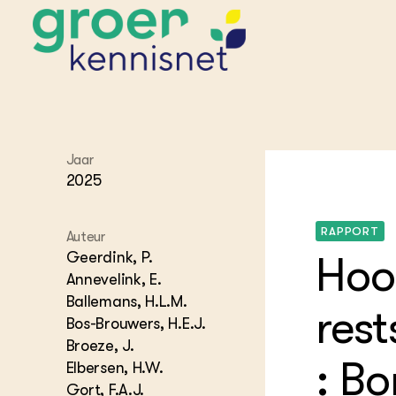
Jaar
2025
STARTPAGINA'S
Beroepspraktijk
Onderwijs,
RAPPORT
Glastui
Leermid
Project
Auteur
Onderzoek &
Researc
Geerdink, P.
Hoo
Advies
Hippisch
Projectr
Annevelink, E.
Onze partners
Hydroth
Ballemans, H.L.M.
res
Pluimve
Agraris
Bos-Brouwers, H.E.J.
bedrijfs
Praktijk
Broeze, J.
Varkens
Bollente
: Bo
Elbersen, H.W.
Praktijk
Gort, F.A.J.
het gro
Nationa