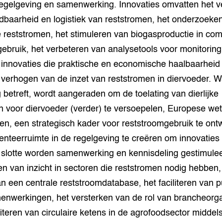
 regelgeving en samenwerking. Innovaties omvatten het v
dbaarheid en logistiek van reststromen, het onderzoeke
e reststromen, het stimuleren van biogasproductie in co
ebruik, het verbeteren van analysetools voor monitoring
 innovaties die praktische en economische haalbaarheid
t verhogen van de inzet van reststromen in diervoeder. W
 betreft, wordt aangeraden om de toelating van dierlijke
n voor diervoeder (verder) te versoepelen, Europese wet
n, een strategisch kader voor reststroomgebruik te ont
nteerruimte in de regelgeving te creëren om innovaties
n slotte worden samenwerking en kennisdeling gestimule
en van inzicht in sectoren die reststromen nodig hebben,
n een centrale reststroomdatabase, het faciliteren van p
enwerkingen, het versterken van de rol van brancheorga
riteren van circulaire ketens in de agrofoodsector middel