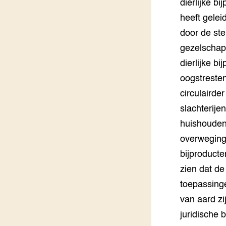
dierlijke b
heeft gelei
door de ste
gezelschaps
dierlijke b
oogstresten
circulaird
slachterije
huishouden
overweging
bijproduct
zien dat de
toepassinge
van aard zi
juridische 