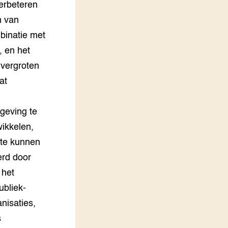
erbeteren
n van
mbinatie met
, en het
 vergroten
at
geving te
wikkelen,
 te kunnen
erd door
 het
ubliek-
nisaties,
s