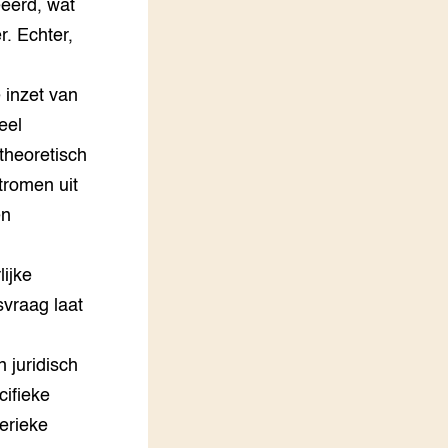
ëerd, wat
r. Echter,
 inzet van
eel
theoretisch
tromen uit
en
ijke
svraag laat
 juridisch
cifieke
erieke