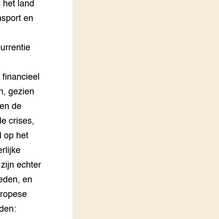
 het land
nsport en
urrentie
 financieel
n, gezien
gen de
e crises,
d op het
rlijke
zijn echter
eden, en
uropese
eden: