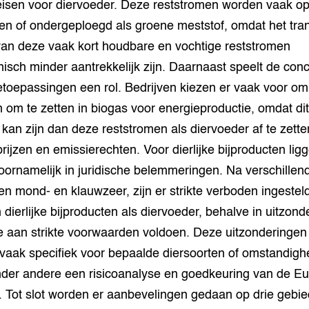
eisen voor diervoeder. Deze reststromen worden vaak op
en of ondergeploegd als groene meststof, omdat het tra
van deze vaak kort houdbare en vochtige reststromen
isch minder aantrekkelijk zijn. Daarnaast speelt de conc
etoepassingen een rol. Bedrijven kiezen er vaak voor om
 om te zetten in biogas voor energieproductie, omdat dit
 kan zijn dan deze reststromen als diervoeder af te zette
rijzen en emissierechten. Voor dierlijke bijproducten lig
ornamelijk in juridische belemmeringen. Na verschillend
n mond- en klauwzeer, zijn er strikte verboden ingestel
 dierlijke bijproducten als diervoeder, behalve in uitzonde
e aan strikte voorwaarden voldoen. Deze uitzonderingen 
 vaak specifiek voor bepaalde diersoorten of omstandigh
nder andere een risicoanalyse en goedkeuring van de E
n. Tot slot worden er aanbevelingen gedaan op drie gebi