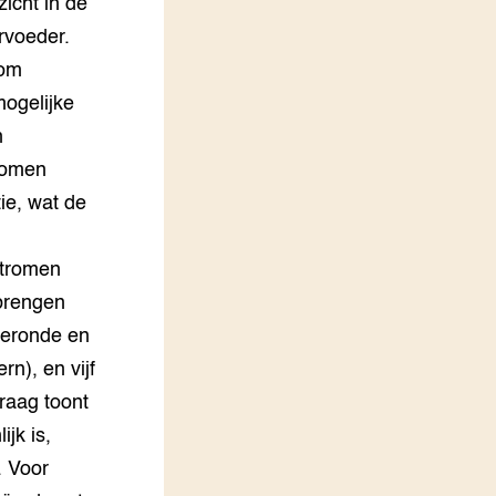
icht in de
rvoeder.
rom
ogelijke
n
tromen
ie, wat de
stromen
nbrengen
fgeronde en
rn), en vijf
raag toont
jk is,
. Voor