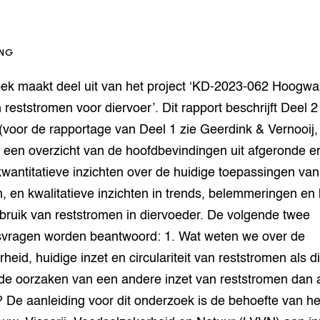
tor
al Aanpakken
grond en infra
-Pigs
ING
houderij
t Digitalisering &
oek maakt deel uit van het project ‘KD-2023-062 Hoogwa
ogie
 reststromen voor diervoer’. Dit rapport beschrijft Deel 
welbevinden en
 (voor de rapportage van Deel 1 zie Geerdink & Vernooij
adaptatie
t een overzicht van de hoofdbevindingen uit afgeronde e
oen
kwantitatieve inzichten over de huidige toepassingen van
, en kwalitatieve inzichten in trends, belemmeringen en
e exoten
bruik van reststromen in diervoeder. De volgende twee
vragen worden beantwoord: 1. Wat weten we over de
rdige genetische
heid, huidige inzet en circulariteit van reststromen als 
 de oorzaken van een andere inzet van reststromen dan 
he diversiteit
 De aanleiding voor dit onderzoek is de behoefte van het
whuisdieren