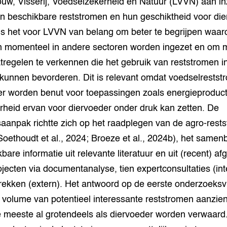
w, Visserij, Voedselzekerheid en Natuur (LVVN) aan inz
n beschikbare reststromen en hun geschiktheid voor die
is het voor LVVN van belang om beter te begrijpen waa
n momenteel in andere sectoren worden ingezet en om m
regelen te verkennen die het gebruik van reststromen i
 kunnen bevorderen. Dit is relevant omdat voedselrests
er worden benut voor toepassingen zoals energieproduct
rheid ervan voor diervoeder onder druk kan zetten. De
aanpak richtte zich op het raadplegen van de agro-rest
oethoudt et al., 2024; Broeze et al., 2024b), het same
bare informatie uit relevante literatuur en uit (recent) a
jecten via documentanalyse, tien expertconsultaties (inte
rekken (extern). Het antwoord op de eerste onderzoeksv
 volume van potentieel interessante reststromen aanzienli
 meeste al grotendeels als diervoeder worden verwaard