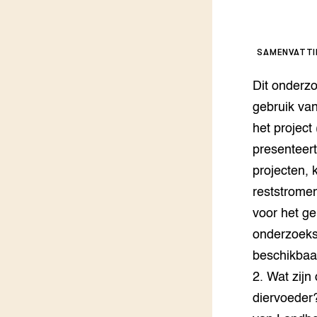
Foodsec
Integra
Groen, 
EURCAW
SAMENVATT
Varkens
Groenpac
Dit onderz
Technol
gebruik van
Groen, 
het project
klimaat
presenteer
CoE Gr
projecten, 
reststromen
Invasiev
voor het ge
onderzoeks
Plantaa
bronnen
beschikbaar
2. Wat zijn
Genetisc
diervoeder?
landbou