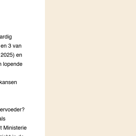
ardig
2 en 3 van
, 2025) en
n lopende
 kansen
diervoeder?
als
 Ministerie