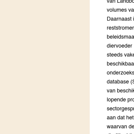
van Landbou
volumes va
Daarnaast 
reststrome
beleidsmaat
diervoeder
steeds vak
beschikbaa
onderzoeks
database (S
van beschik
lopende pro
sectorgesp
aan dat het
waarvan de