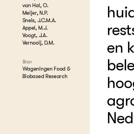
Hovenie
Agraris
van Hal, O.
hui
groenvo
Experim
Meijer, N.P.
Kennis 
Snels, J.C.M.A.
Melkvee
res
DierVizi
Appel, M.J.
Voogt, J.A.
Terrein
Nationaa
en 
Vernooij, D.M.
Veehoud
Tuinbou
bel
Biokenni
Bron
Dierver
Wageningen Food &
Boerenl
Biobased Research
hoo
Multifu
Dierenw
Visserij
agr
EU-Farm
Akkerbo
Ned
Portaal 
Biobase
Regenera