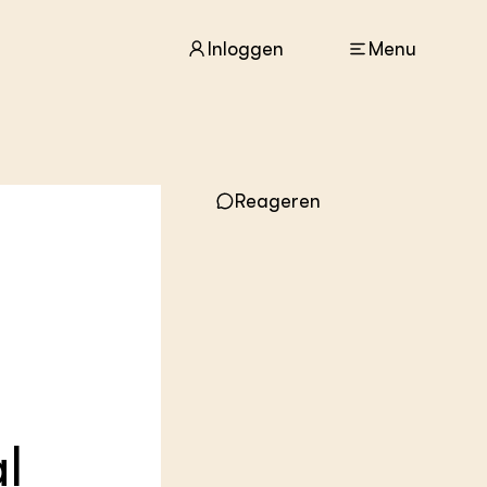
Inloggen
Menu
ACTUEEL
Reageren
Nieuws
Agenda
Dossiers
Columns & Blogs
ZIE OOK
In de regio
Projecten
Lectoraten
Practoraten
l
Vakbladen