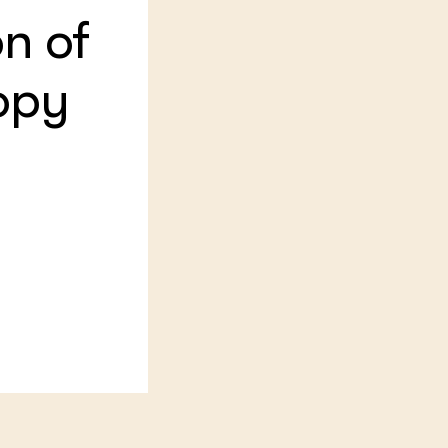
n of
LEREN
Wiki Groen Kennisnet
opy
GROEN KENNISNET
Over ons
Contact
ENGLISH
Search the Knowledge base