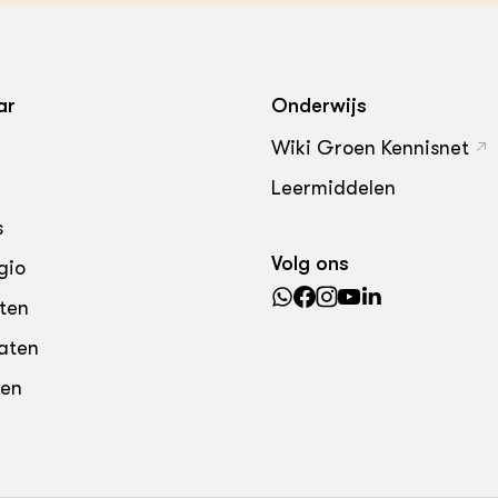
grond en infra
-Pigs
houderij
t Digitalisering &
ogie
ar
Onderwijs
welbevinden en
Wiki Groen Kennisnet
adaptatie
Leermiddelen
oen
s
Volg ons
e exoten
gio
ten
rdige genetische
aten
den
he diversiteit
whuisdieren