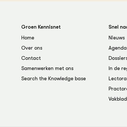
Groen, 
EURCAW
Varkens
Groenpac
Technol
Groen Kennisnet
Snel na
Groen, 
Home
Nieuws
klimaat
Over ons
Agenda
CoE Gr
Contact
Dossier
Invasiev
Samenwerken met ons
In de re
Search the Knowledge base
Lectora
Plantaa
bronnen
Practor
Vakbla
Genetisc
landbou