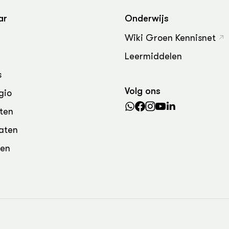
grond en infra
-Pigs
ar
Onderwijs
houderij
t Digitalisering &
Wiki Groen Kennisnet
ogie
Leermiddelen
welbevinden en
adaptatie
s
Volg ons
gio
oen
ten
e exoten
aten
rdige genetische
den
he diversiteit
whuisdieren