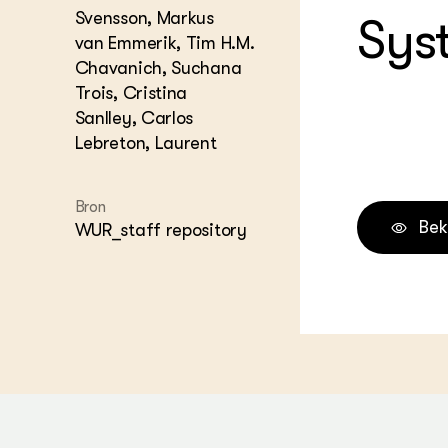
Svensson, Markus
Sys
Melkvee
DierVizi
van Emmerik, Tim H.M.
Chavanich, Suchana
Terrein
Nationaa
Trois, Cristina
Veehoud
Sanlley, Carlos
Tuinbou
Lebreton, Laurent
Biokenni
Dierver
Boerenl
Bron
Multifu
Bek
WUR_staff repository
Dierenw
Visserij
EU-Farm
Akkerbo
Portaal 
Biobase
Regenera
Foodsec
Integra