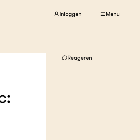
Inloggen
Menu
ACTUEEL
Nieuws
Reageren
Agenda
Dossiers
Columns & Blogs
c:
ZIE OOK
In de regio
Projecten
Lectoraten
Practoraten
Vakbladen