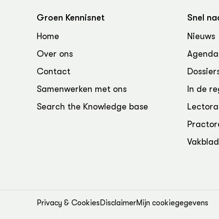
Groen, 
EURCAW
Groen Kennisnet
Snel na
Varkens
Groenpac
Home
Nieuws
Technol
Over ons
Agenda
Groen, 
klimaat
Contact
Dossier
Samenwerken met ons
In de re
CoE Gr
Search the Knowledge base
Lectora
Invasiev
Practor
Plantaa
Vakbla
bronnen
Genetisc
landbou
Privacy & Cookies
Disclaimer
Mijn cookiegegevens