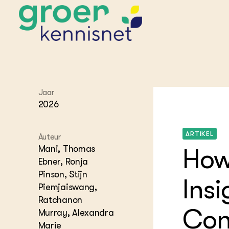
STARTPAGINA'S
Jaar
Beroepspraktijk
2026
Onderwijs,
Glastui
Leermid
Project
Onderzoek &
Researc
Advies
Hippisch
Projectr
ARTIKEL
Auteur
Onze partners
Hydroth
Mani, Thomas
How 
Pluimve
Agraris
Ebner, Ronja
bedrijfs
Praktijk
Pinson, Stijn
Varkens
Insi
Bollente
Piemjaiswang,
Praktijk
Ratchanon
het gro
Nationa
Hovenie
Con
Agraris
Murray, Alexandra
groenvo
Experim
Marie
Kennis 