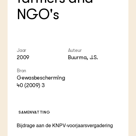
ZIE OOK
Gro
EU
NGO's
In de regio
Var
Gro
Projecten
Gro
Co
Lectoraten
Inv
Practoraten
Pla
Vakbladen
Gen
Jaar
Auteur
LEREN
2009
Buurma, J.S.
Wiki Groen Kennisnet
Bron
GROEN KENNISNET
Gewasbescherming
Over ons
40 (2009) 3
Contact
ENGLISH
Search the Knowledge base
SAMENVATTING
Bijdrage aan de KNPV-voorjaarsvergadering