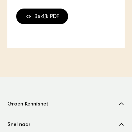
Bekijk PDF
Groen Kennisnet
Home
Snel naar
Over ons