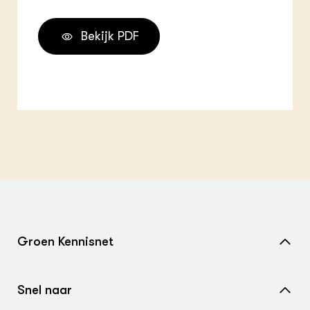
Bekijk PDF
Groen Kennisnet
Home
Snel naar
Over ons