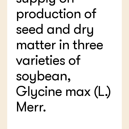
Foo
Int
ZIE OOK
Gro
EU
production of
In de regio
Var
Gro
Projecten
Gro
Co
seed and dry
Lectoraten
Inv
Practoraten
Pla
Vakbladen
matter in three
Gen
LEREN
varieties of
Wiki Groen Kennisnet
soybean,
GROEN KENNISNET
Over ons
Glycine max (L.)
Contact
Merr.
ENGLISH
Search the Knowledge base