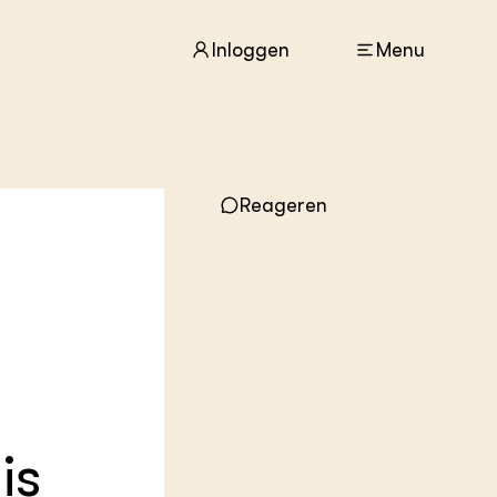
Inloggen
Menu
ACTUEEL
Reageren
Nieuws
Agenda
Dossiers
Columns & Blogs
ZIE OOK
In de regio
Projecten
Lectoraten
Practoraten
is
Vakbladen