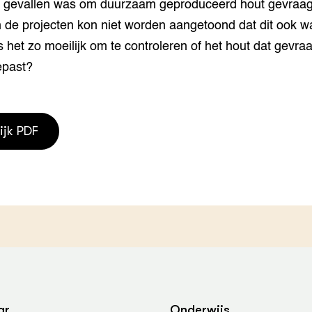
lle gevallen was om duurzaam geproduceerd hout gevraag
grond en infra
-Pigs
n de projecten kon niet worden aangetoond dat dit ook w
houderij
t Digitalisering &
 het zo moeilijk om te controleren of het hout dat gevra
ogie
epast?
welbevinden en
adaptatie
ijk PDF
oen
e exoten
rdige genetische
he diversiteit
whuisdieren
ar
Onderwijs