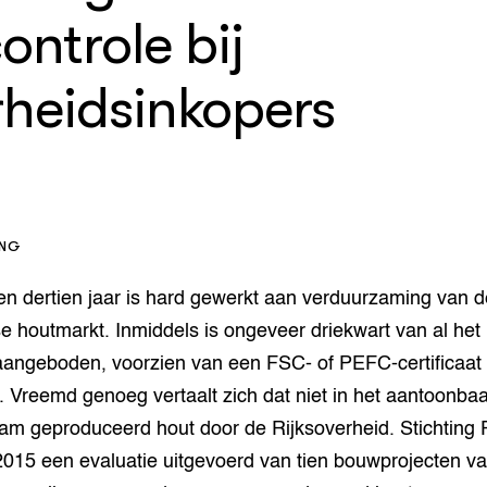
op Maat projecten
ontrole bij
houderij
er
rheidsinkopers
beheer
l Innovatieloket
erij
w
s
zorging
andvogels
nctionele landbouw
ING
elzijnsweb
 en Aquacultuur
en dertien jaar is hard gewerkt aan verduurzaming van d
Book
 houtmarkt. Inmiddels is ongeveer driekwart van al het 
uw
 aangeboden, voorzien van een FSC- of PEFC-certificaa
Natuurinclusief,
 Vreemd genoeg vertaalt zich dat niet in het aantoonba
d economy
tief & Biologisch
am geproduceerd hout door de Rijksoverheid. Stichting
tor
al Aanpakken
2015 een evaluatie uitgevoerd van tien bouwprojecten van