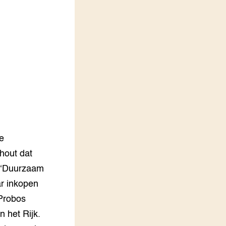
LEREN
Wiki Groen Kennisnet
GROEN KENNISNET
Over ons
Contact
ENGLISH
Search the Knowledge base
e
hout dat
t ‘Duurzaam
ar inkopen
 Probos
 het Rijk.