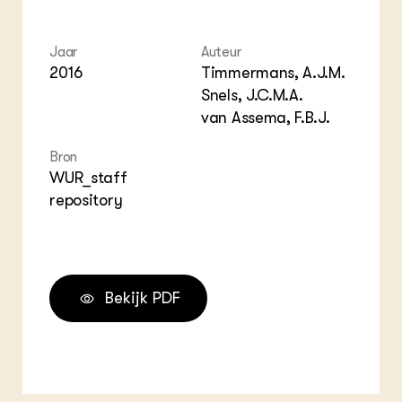
ZIE OOK
Gro
EU
In de regio
Var
Gro
Projecten
Gro
Jaar
Auteur
Co
Lectoraten
2016
Timmermans, A.J.M.
Inv
Practoraten
Snels, J.C.M.A.
Pla
Vakbladen
van Assema, F.B.J.
Gen
Bron
LEREN
Wiki Groen Kennisnet
WUR_staff
repository
GROEN KENNISNET
Over ons
Contact
Bekijk PDF
ENGLISH
Search the Knowledge base