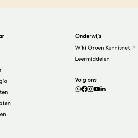
grond en infra
-Pigs
houderij
t Digitalisering &
ogie
ar
Onderwijs
welbevinden en
adaptatie
Wiki Groen Kennisnet
Leermiddelen
oen
s
e exoten
Volg ons
gio
rdige genetische
ten
aten
he diversiteit
den
whuisdieren