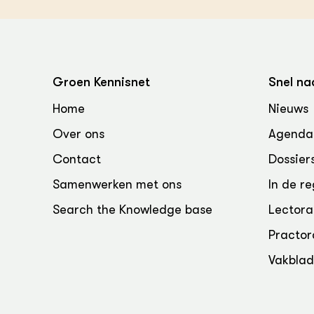
Groen, 
EURCAW
Varkens
Groenpac
Technol
Groen Kennisnet
Snel na
Groen, 
klimaat
Home
Nieuws
Over ons
Agenda
CoE Gr
Contact
Dossier
Invasiev
Samenwerken met ons
In de re
Plantaa
Search the Knowledge base
Lectora
bronnen
Practor
Genetisc
Vakbla
landbou