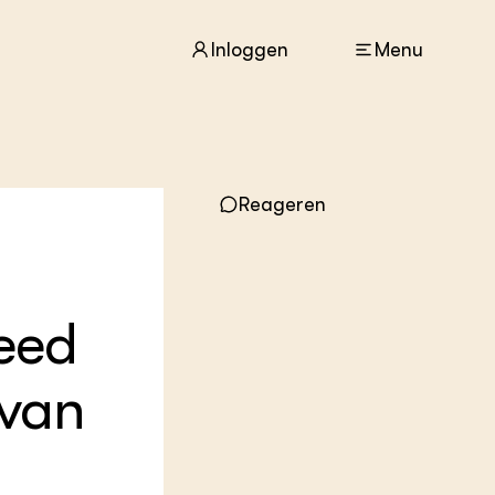
Inloggen
Menu
ACTUEEL
Reageren
Nieuws
Agenda
Dossiers
Columns & Blogs
eed
ZIE OOK
In de regio
 van
Projecten
Lectoraten
Practoraten
Vakbladen