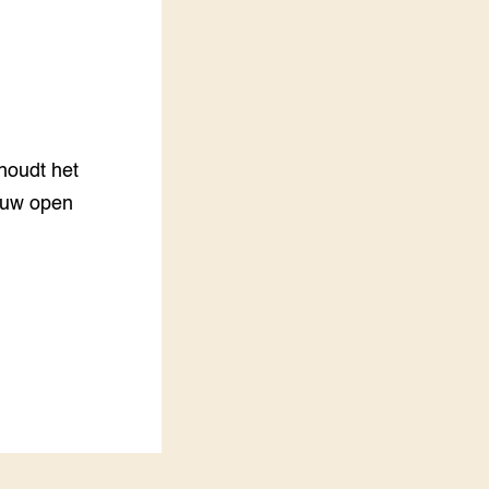
LEREN
Wiki Groen Kennisnet
GROEN KENNISNET
Over ons
Contact
houdt het
euw open
ENGLISH
Search the Knowledge base