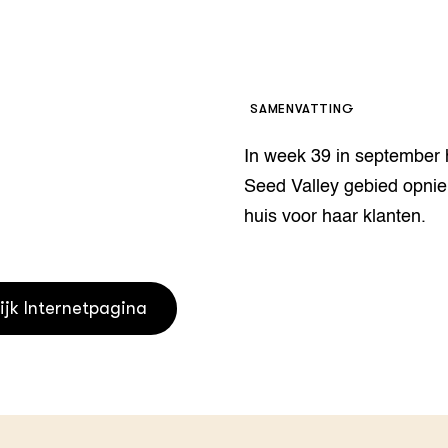
houderij
er
beheer
l Innovatieloket
erij
SAMENVATTING
w
s
In week 39 in september 
zorging
Seed Valley gebied opni
andvogels
nctionele landbouw
huis voor haar klanten.
elzijnsweb
 en Aquacultuur
Book
ijk Internetpagina
uw
Natuurinclusief,
d economy
tief & Biologisch
tor
al Aanpakken