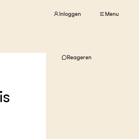
Inloggen
Menu
ACTUEEL
Nieuws
Reageren
Agenda
Dossiers
Columns & Blogs
is
ZIE OOK
In de regio
Projecten
Lectoraten
Practoraten
Vakbladen