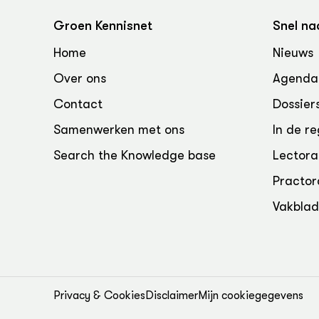
Groen, 
EURCAW
Groen Kennisnet
Snel na
Varkens
Groenpac
Home
Nieuws
Technol
Over ons
Agenda
Groen, 
klimaat
Contact
Dossier
Samenwerken met ons
In de re
CoE Gr
Search the Knowledge base
Lectora
Invasiev
Practor
Plantaa
Vakbla
bronnen
Genetisc
landbou
Privacy & Cookies
Disclaimer
Mijn cookiegegevens