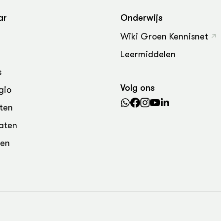
grond en infra
-Pigs
ar
Onderwijs
houderij
t Digitalisering &
Wiki Groen Kennisnet
ogie
Leermiddelen
welbevinden en
adaptatie
s
Volg ons
gio
oen
ten
e exoten
aten
rdige genetische
den
he diversiteit
whuisdieren