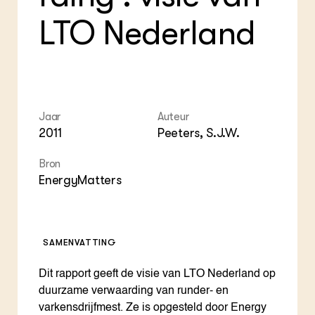
Foo
Int
ZIE OOK
Gro
EU
LTO Nederland
In de regio
Var
Gro
Projecten
Gro
Co
Lectoraten
Inv
Practoraten
Pla
Vakbladen
Gen
Jaar
Auteur
LEREN
2011
Peeters, S.J.W.
Wiki Groen Kennisnet
Bron
EnergyMatters
GROEN KENNISNET
Over ons
Contact
SAMENVATTING
ENGLISH
Search the Knowledge base
Dit rapport geeft de visie van LTO Nederland op
duurzame verwaarding van runder- en
varkensdrijfmest. Ze is opgesteld door Energy