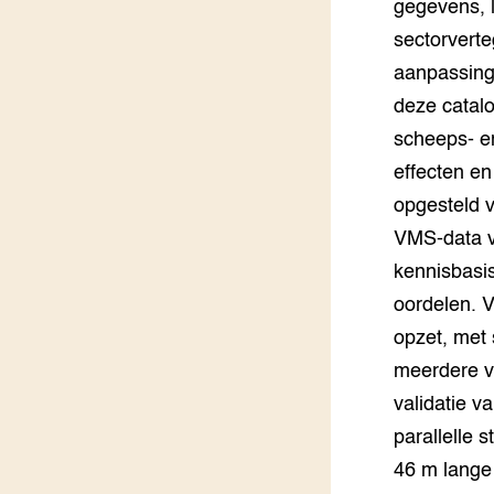
gegevens, l
sectorvert
Groen, 
EURCAW
aanpassinge
Varkens
Groenpac
deze catalo
Technol
scheeps- e
effecten e
Groen, 
klimaat
opgesteld v
VMS-data v
CoE Gr
kennisbasis
Invasiev
oordelen. 
opzet, met 
Plantaa
meerdere v
bronnen
validatie 
Genetisc
parallelle 
landbou
46 m lange 