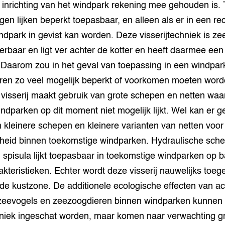
 inrichting van het windpark rekening mee gehouden is. T
igen lijken beperkt toepasbaar, en alleen als er in een rec
ndpark in gevist kan worden. Deze visserijtechniek is ze
baar en ligt ver achter de kotter en heeft daarmee een
. Daarom zou in het geval van toepassing in een windpar
en zo veel mogelijk beperkt of voorkomen moeten word
 visserij maakt gebruik van grote schepen en netten waa
indparken op dit moment niet mogelijk lijkt. Wel kan er 
kleinere schepen en kleinere varianten van netten voor
heid binnen toekomstige windparken. Hydraulische scheld
 spisula lijkt toepasbaar in toekomstige windparken op 
akteristieken. Echter wordt deze visserij nauwelijks toeg
de kustzone. De additionele ecologische effecten van ac
p zeevogels en zeezoogdieren binnen windparken kunnen 
chniek ingeschat worden, maar komen naar verwachting g