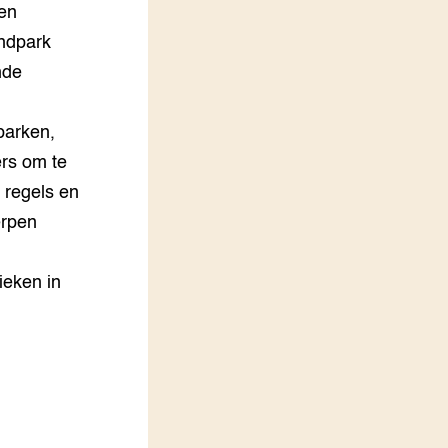
 en
indpark
nde
parken,
ers om te
 regels en
erpen
ieken in