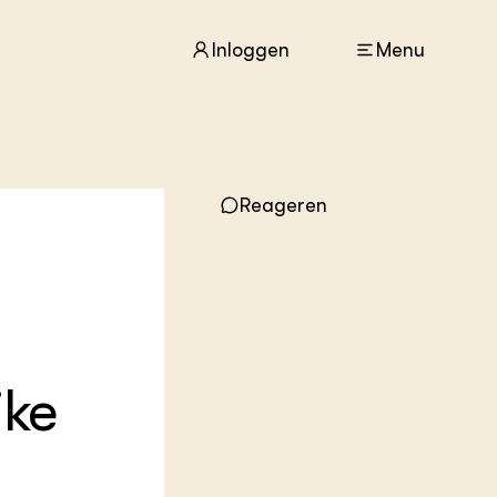
Inloggen
Menu
Reageren
ACTUEEL
Nieuws
Agenda
Dossiers
Columns & Blogs
ZIE OOK
jke
In de regio
Projecten
Lectoraten
Practoraten