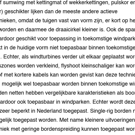
f sumwing met kettingmat of wekkerkettingen, pulskor e
) geschikter lijken dan de meeste andere actieve
hnieken, omdat de tuigen vast van vorm zijn, er kort op he
worden en daarmee de draaicirkel kleiner is. Ook de span
ardoor geschikt voor toepassing in toekomstige windpar
jkt in de huidige vorm niet toepasbaar binnen toekomstig
 Echter, als windturbines verder uit elkaar geplaatst wo
zones worden verkleind, flyshoot kleinschaliger kan wo
f met kortere kabels kan worden gevist kan deze techni
 mogelijk wel toepasbaar worden binnen toekomstige w
den netten hebben vergelijkbare karakteristieken als bo
aardoor ook toepasbaar in windparken. Echter wordt dez
 zeer beperkt in Nederland toegepast. Single-rig borden 
elijk toegepast worden. Met name kleinere uitvoeringe
chniek met geringe bordenspreiding kunnen toegepast wor