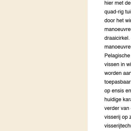
hier met de
quad-rig tu
door het wi
manoeuvreer
draaicirkel
manoeuvrer
Pelagische
vissen in w
worden aan 
toepasbaar
op ensis en
huidige kar
verder van 
visserij o
visserijte