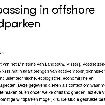
che
orziening
assing in offshore
enteerlocaties
op Maat projecten
houderij
er
dparken
beheer
l Innovatieloket
erij
w
s
zorging
ING
andvogels
nctionele landbouw
 van het Ministerie van Landbouw, Visserij, Voedselzek
elzijnsweb
 en Aquacultuur
N) is het in kaart brengen van actieve visserijtechnieke
Book
inclusief technische, ecologische, economische en
uw
saspecten. Deze gegevens dienen als context om waar mo
Natuurinclusief,
 te maken of, en onder welke omstandigheden, actieve vi
d economy
tief & Biologisch
komstige windparken mogelijk is. De studie gebruikte be
tor
al Aanpakken