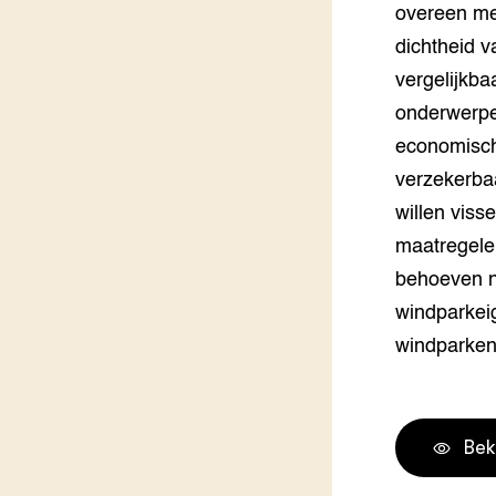
overeen me
dichtheid 
vergelijkba
onderwerpe
economische
verzekerbaa
willen viss
maatregele
behoeven n
windparkeig
windparken
Bek