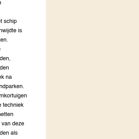
n
t schip
wijdte is
ken.
e
rden,
rden
ek na
indparken.
omkortuigen
e techniek
netten
n van deze
den als