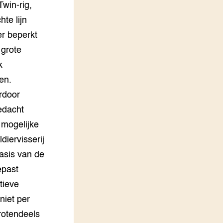
win-rig,
hte lijn
er beperkt
 grote
k
en.
rdoor
gedacht
 mogelijke
iervisserij
basis van de
epast
tieve
niet per
rotendeels