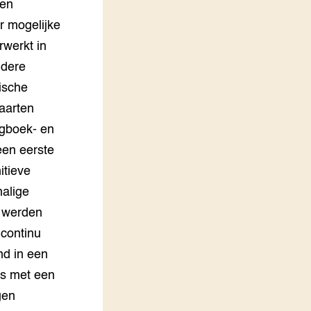
 en
r mogelijke
rwerkt in
ndere
ische
aarten
ogboek- en
en eerste
itieve
halige
k werden
 continu
nd in een
ies met een
gen