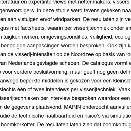
iteratuur en expertinterviews met nettenmakers, vissers
egenwoordigers. In deze studie werd tevens gekeken naa
grond en infra
-Pigs
n aan vistuigen en/of windparken. De resultaten zijn ve
houderij
t Digitalisering &
gus met factsheets, waarin per visserijtechniek onder a
ogie
n tuigkenmerken, omgevingscondities, veiligheid, ecolog
n benodigde aanpassingen worden besproken. Ook zijn k
welbevinden en
adaptatie
an de visserij-intensiteit op de Noordzee op basis van l
an Nederlands gevlagde schepen. De catalogus vormt e
oen
 voor verdere besluitvorming, maar geeft nog geen defin
e exoten
Vanwege beperkte middelen is gekozen voor een kleinsc
slechts één of twee interviews per visserijtechniek. Vaa
rdige genetische
isserijtechnieken per interview besproken waardoor een
van de gegevens plaatsvond. MARIN onderzocht aanvulle
he diversiteit
studie de technische haalbaarheid en risico’s via simulat
whuisdieren
boomkorkotter. De resultaten laten zien dat boomkortui