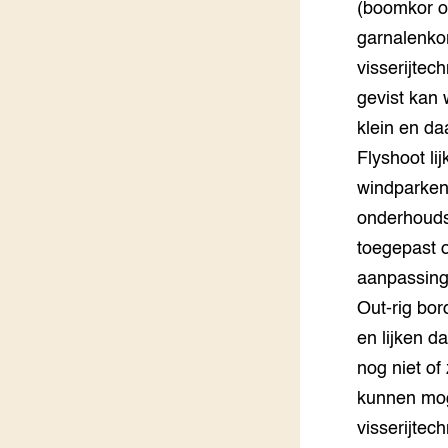
(boomkor o
garnalenkor
visserijtec
gevist kan 
klein en da
Flyshoot li
windparken.
onderhouds
toegepast o
aanpassing
Out-rig bor
en lijken d
nog niet of
kunnen mog
visserijte