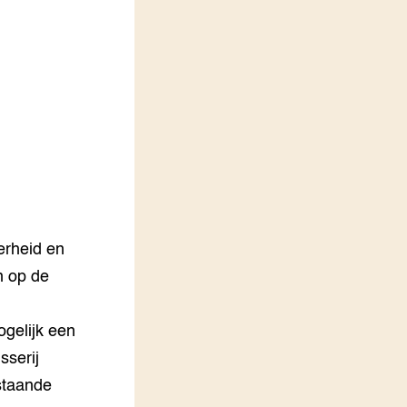
Vakbladen
LEREN
Wiki Groen Kennisnet
GROEN KENNISNET
Over ons
Contact
ENGLISH
Search the Knowledge base
erheid en
n op de
gelijk een
sserij
staande