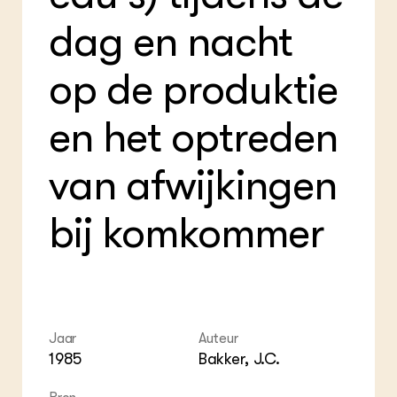
Foo
Int
ZIE OOK
Gro
EU
dag en nacht
In de regio
Var
Gro
Projecten
Gro
Co
Lectoraten
op de produktie
Inv
Practoraten
Pla
Vakbladen
Gen
en het optreden
LEREN
van afwijkingen
Wiki Groen Kennisnet
bij komkommer
GROEN KENNISNET
Over ons
Contact
ENGLISH
Search the Knowledge base
Jaar
Auteur
1985
Bakker, J.C.