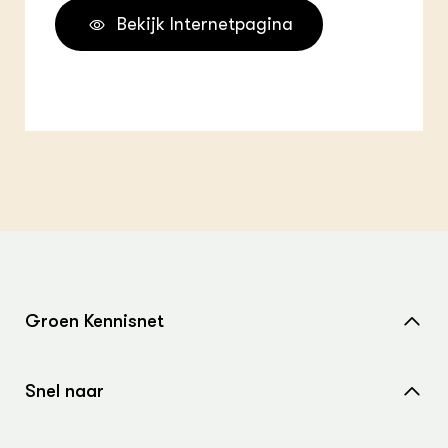
Bekijk Internetpagina
Groen Kennisnet
Home
Snel naar
Over ons
Nieuws
Contact