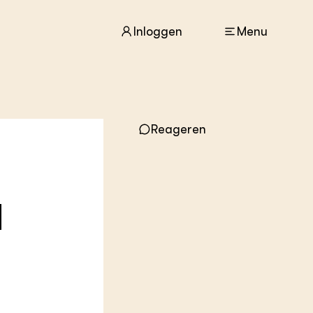
Inloggen
Menu
ACTUEEL
Reageren
Nieuws
Agenda
Dossiers
Columns & Blogs
d
ZIE OOK
In de regio
Projecten
Lectoraten
Practoraten
Vakbladen