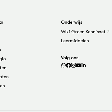
grond en infra
-Pigs
houderij
t Digitalisering &
ogie
ar
Onderwijs
welbevinden en
Wiki Groen Kennisnet
adaptatie
Leermiddelen
oen
s
Volg ons
gio
e exoten
ten
rdige genetische
aten
den
he diversiteit
whuisdieren