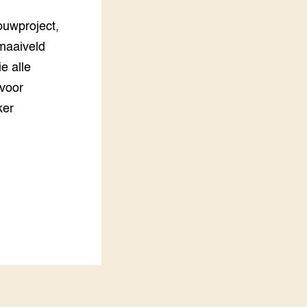
LEREN
ouwproject,
Wiki Groen Kennisnet
 maaiveld
e alle
GROEN KENNISNET
Over ons
 voor
Contact
ker
ENGLISH
Search the Knowledge base