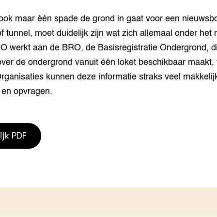
houderij
er
 ook maar één spade de grond in gaat voor een nieuwsb
f tunnel, moet duidelijk zijn wat zich allemaal onder het
beheer
l Innovatieloket
O werkt aan de BRO, de Basisregistratie Ondergrond, di
erij
w
over de ondergrond vanuit één loket beschikbaar maakt,
s
rganisaties kunnen deze informatie straks veel makkelij
zorging
 en opvragen.
andvogels
nctionele landbouw
elzijnsweb
 en Aquacultuur
ijk PDF
Book
uw
Natuurinclusief,
d economy
tief & Biologisch
tor
al Aanpakken