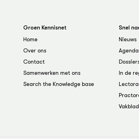
Groen, 
EURCAW
Varkens
Groenpac
Technol
Groen Kennisnet
Snel na
Groen, 
Home
Nieuws
klimaat
Over ons
Agenda
CoE Gr
Contact
Dossier
Samenwerken met ons
In de re
Invasiev
Search the Knowledge base
Lectora
Plantaa
bronnen
Practor
Vakbla
Genetisc
landbou