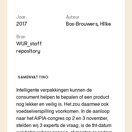
ZIE OOK
Gro
EU
In de regio
Var
Gro
Projecten
Gro
Jaar
Auteur
Co
Lectoraten
2017
Bos-Brouwers, Hilke
Inv
Practoraten
Pla
Vakbladen
Bron
Gen
WUR_staff
repository
LEREN
Wiki Groen Kennisnet
GROEN KENNISNET
SAMENVATTING
Over ons
Contact
Intelligente verpakkingen kunnen de
consument helpen te bepalen of een product
ENGLISH
nog lekker en veilig is. Het zou daarmee ook
Search the Knowledge base
voedselverspilling voorkomen. In de aanloop
naar het AIPIA-congres op 2 en 3 november,
stelden wij 3 experts de vraag; is de tht-datum