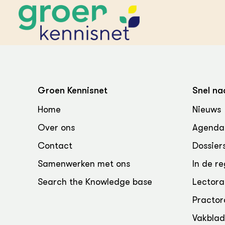
STARTPAGINA'S
Beroepspraktijk
Groen Kennisnet
Snel na
Onderwijs,
Glastui
Leermid
Project
Home
Nieuws
Onderzoek &
Researc
Advies
Over ons
Agenda
Hippisch
Projectr
Onze partners
Hydroth
Contact
Dossier
Pluimve
Agraris
bedrijfs
Praktijk
Samenwerken met ons
In de re
Varkens
Bollente
Search the Knowledge base
Lectora
Praktijk
het gro
Nationa
Practor
Hovenie
Agraris
groenvo
Experim
Vakbla
Kennis 