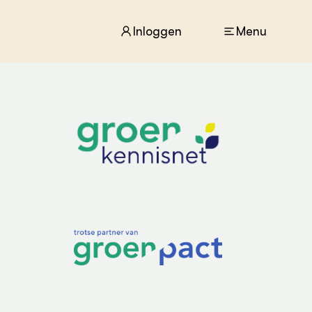
Inloggen
Menu
ACTUEEL
Nieuws
Agenda
Dossiers
Columns & Blogs
ZIE OOK
In de regio
Projecten
Lectoraten
Practoraten
Vakbladen