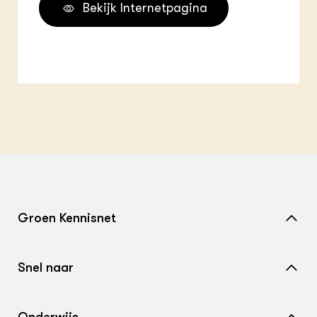
Bekijk Internetpagina
Groen Kennisnet
Home
Snel naar
Over ons
Nieuws
Contact