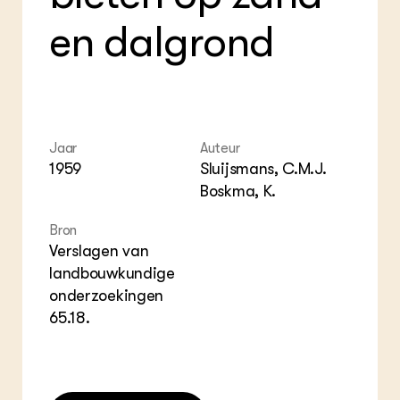
ZIE OOK
Gro
EU
en dalgrond
In de regio
Var
Gro
Projecten
Gro
Co
Lectoraten
Inv
Practoraten
Pla
Vakbladen
Gen
Jaar
Auteur
LEREN
1959
Sluijsmans, C.M.J.
Wiki Groen Kennisnet
Boskma, K.
GROEN KENNISNET
Bron
Over ons
Verslagen van
Contact
landbouwkundige
onderzoekingen
ENGLISH
65.18.
Search the Knowledge base