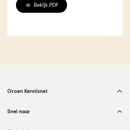
Bekijk PDF
Groen Kennisnet
Home
Snel naar
Over ons
Nieuws
Contact