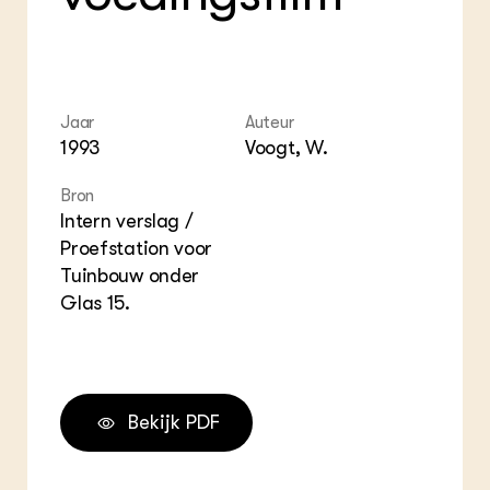
ZIE OOK
Gro
EU
In de regio
Var
Gro
Projecten
Gro
Co
Lectoraten
Inv
Practoraten
Jaar
Auteur
Pla
Vakbladen
Gen
1993
Voogt, W.
LEREN
Bron
Wiki Groen Kennisnet
Intern verslag /
Proefstation voor
Tuinbouw onder
GROEN KENNISNET
Over ons
Glas 15.
Contact
ENGLISH
Search the Knowledge base
Bekijk PDF