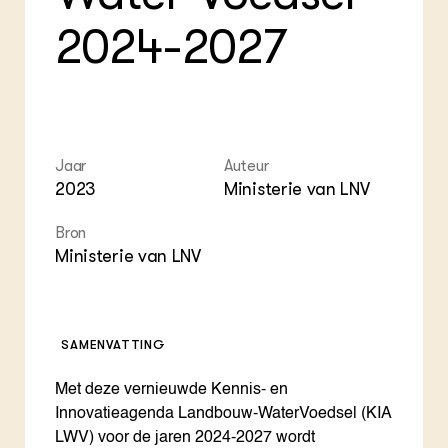
Foo
Int
ZIE OOK
Gro
EU
2024-2027
In de regio
Var
Gro
Projecten
Gro
Co
Lectoraten
Inv
Practoraten
Pla
Vakbladen
Gen
Jaar
Auteur
LEREN
2023
Ministerie van LNV
Wiki Groen Kennisnet
Bron
Ministerie van LNV
GROEN KENNISNET
Over ons
Contact
SAMENVATTING
ENGLISH
Search the Knowledge base
Met deze vernieuwde Kennis- en
Innovatieagenda Landbouw-WaterVoedsel (KIA
LWV) voor de jaren 2024-2027 wordt