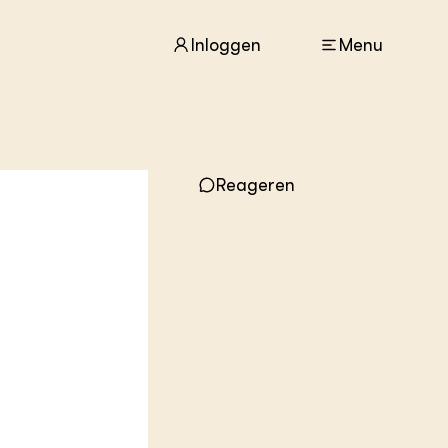
Inloggen
Menu
ACTUEEL
Reageren
Nieuws
Agenda
Dossiers
Columns & Blogs
ZIE OOK
In de regio
Projecten
Lectoraten
Practoraten
Vakbladen