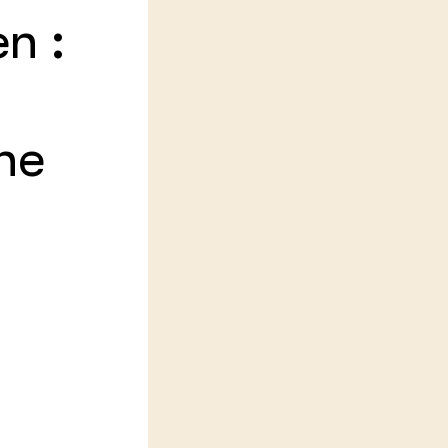
n :
LEREN
Wiki Groen Kennisnet
GROEN KENNISNET
Over ons
he
Contact
ENGLISH
Search the Knowledge base