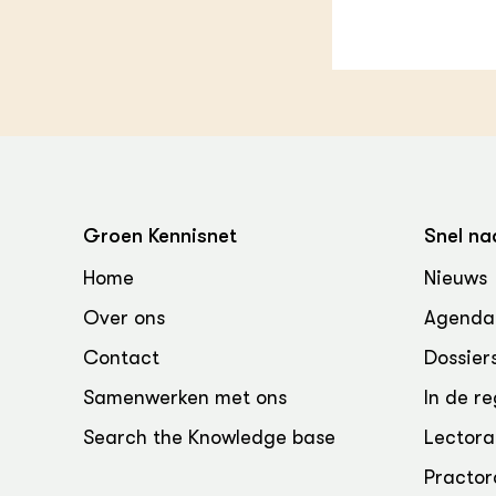
Groen, 
EURCAW
Varkens
Groenpac
Technol
Groen, 
klimaat
CoE Gr
Groen Kennisnet
Snel na
Invasiev
Home
Nieuws
Over ons
Agenda
Plantaa
bronnen
Contact
Dossier
Genetisc
Samenwerken met ons
In de re
landbou
Search the Knowledge base
Lectora
Practor