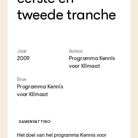
Foo
Int
ZIE OOK
Gro
EU
tweede tranche
In de regio
Var
Gro
Projecten
Gro
Co
Lectoraten
Inv
Practoraten
Pla
Vakbladen
Gen
Jaar
Auteur
LEREN
2009
Programma Kennis
Wiki Groen Kennisnet
voor Klimaat
GROEN KENNISNET
Bron
Over ons
Programma Kennis
Contact
voor Klimaat
ENGLISH
Search the Knowledge base
SAMENVATTING
Het doel van het programma Kennis voor