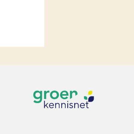
LEREN
Wiki Groen Kennisnet
GROEN KENNISNET
Over ons
Contact
ENGLISH
Search the Knowledge base