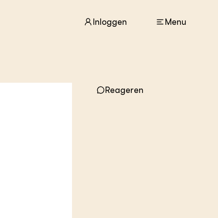
Inloggen
Menu
ACTUEEL
Nieuws
Reageren
Agenda
Dossiers
Columns & Blogs
ZIE OOK
In de regio
Projecten
Lectoraten
Practoraten
Vakbladen