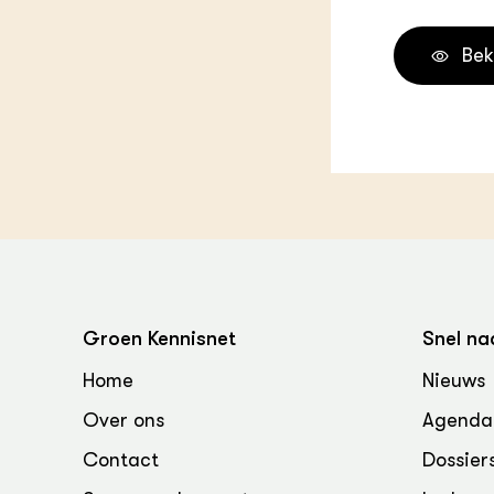
Melkvee
DierVizi
Bek
Terrein
Nationaa
Veehoud
Tuinbou
Biokenni
Dierver
Boerenl
Multifu
Dierenw
Visserij
EU-Farm
Groen Kennisnet
Snel na
Akkerbo
Portaal 
Home
Nieuws
Biobase
Regenera
Over ons
Agenda
Foodsec
Integra
Contact
Dossier